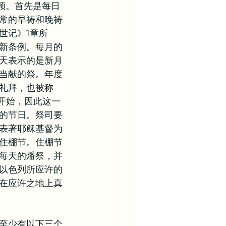
顾。首先是每日
常的早祷和晚祷
世记》1章所
新条例。每月的
天表示的是新月
当献的祭。年度
礼拜，也被称
开始，因此这一
的节日。祭司要
表著耶稣基督为
住棚节。住棚节
每天的燔祭，并
以色列所应许的
在应许之地上真
至少有以下三个