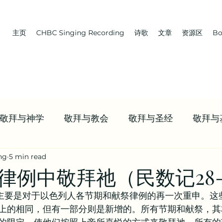
主页
CHBC Singing Recording
诗歌
文章
资源区
Bo
敬拜与神学
敬拜与教会
敬拜与圣经
敬拜与
ng
5 min read
 教会 | 学习牧养
Boaz | 教会 | NWCBC
首页推送
律例中敬拜祂（民数记28-
9章主要是对于以色列人各节期和献祭律例的再一次重申。这
资源
九标志案例研讨 | 信仰资源
值得观看的视频合
上的相同，但有一部分则是新增的。所有节期和献祭，其