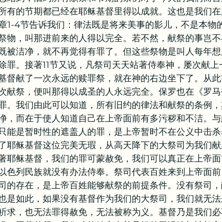
所有的节期都已经在耶稣基督里得以成就。这也是我们在
0章1-4节告诉我们：律法既是将来美事的影儿，不是本物
祭物，叫那进前来的人得以完全。若不然，献祭的事岂不
既被洁净，就不再觉得有罪了。但这些祭物是叫人每年想
除罪。接著11节又说，凡祭司天天站著侍奉神，屡次献上
基督献了一次永远的赎罪祭，就在神的右边坐下了。从此
次献祭，便叫那得以成圣的人永远完全。保罗也在《罗马
罪。我们由此可以知道，所有旧约的律法和献祭的条例，
净，而在于使人知道自己在上帝面前有多污秽和不洁。与
只能是暂时性的遮盖人的罪，是上帝暂时不在公义中击杀
了耶稣基督这位完美无瑕，从高天降下的大祭司为我们献
著耶稣基督，我们的罪可蒙赦免，我们可以真正在上帝面
以色列民族就没有办法侍奉。祭司代表百姓来到上帝面前
司的存在，是上帝百姓能够献祭的前提条件。没有祭司，
也是如此，如果没有基督作为我们的大祭司，我们就无法
祈求，也无法罪得赦免，无法被称为义。基督乃是我们必