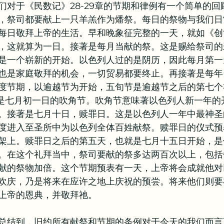
们对于《民数记》28-29章的节期和律例有一个简单的回
，祭司都要献上一只羊羔作为燔祭。每日的祭物与我们日
每日敬拜上帝的生活。早和晚象征完整的一天，就如《创
，这就算为一日。接著是每月当献的祭。这是赐给祭司的
是一个崭新的开始。以色列人过的是阴历，因此每月第一
也是家庭敬拜的机会，一切贸易都要终止。再接著是每年
度节期，以逾越节为开始，五旬节是逾越节之后的第七个
来是七月初一日的吹角节。吹角节意味著以色列人新一年的
。接著是七月十日，赎罪日。这是以色列人一年中最神圣
度进入至圣所中为以色列全体百姓献祭。赎罪日的仪式预
架上。赎罪日之后的第五天，也就是七月十五日开始，是
。在这个礼拜当中，祭司要献的祭多达两百次以上，包括
献的祭物加倍。这个节期预表有一天，上帝将会成就他对
欢庆，乃是将来在应许之地上庆祝的预尝。将来他们则要
上帝的恩典，并敬拜祂。
总结到，旧约所有献祭和节期的条例对于今天的我们而言