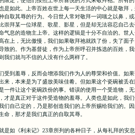
的限定，使他们按照上帝所喜悦的方式来敬拜祂。所有的
也是如此。上帝百姓在世上每一天生活的中心就是敬拜，
教牧问答
书籍推荐
种自取其辱的行为。今日世人常对敬拜一词嗤之以鼻，或
比崇拜某一位球星、歌星、影星，但是却无法容忍自己去
命气息的造物主上帝。这样的逻辑是十分不自洽的。世人
高在上，无比傲慢，我们如果敬拜祂就跌了份，失了面子
导致的。作为基督徒，作为上帝所呼召并拣选的百姓，我
则我们就与不信的人没有什么两样了。
们受到羞辱，反而会增添我们作为人的尊荣和价值。如果
出来，本来是为了盛放美味佳肴。但如果这个瓷碗被丢在
是一件让这个瓷碗跌份的事。错误的使用一个受造物，无
，才是真正对于这件受造物的羞辱。人类也是如此，我们
我们自己定的，乃是那创造我们的上帝所赐给我们的。因
生命，那才是我们真正的自取其辱。
就是如《利未记》23章所列的各种日子，从每礼拜的安