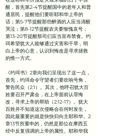
醒，首先第2-4节提醒国中的老年人和普
通居民，提醒他们要听耶和华上帝的
话；第5-7节提醒那些醉酒的人应当清醒
哭泣；第8-12节提醒农夫要惭愧哀号；
第13-20节提醒祭司们应当宣布禁食。约
珥希望犹大人能够通过灾害和干旱，明
白上帝的心意，认识到悔改是寻求拯救
的惟一方式。
《约珥书》2章向我们呈现出了这一点，
首先，约珥命令守望者们要吹响号角，
警告民众（2:1）。其次，他呼召犹大百
姓要召开严肃会，在上帝面前认罪悔
改，寻求上帝的帮助（2:12-17）。犹大
百姓并不知道这次侵略会在何时发生，
因此最重要的就是快快归向主耶和华。2
章13节所重申的，仍然是那位在摩西五
经中反复强调的上帝的属性。耶和华我