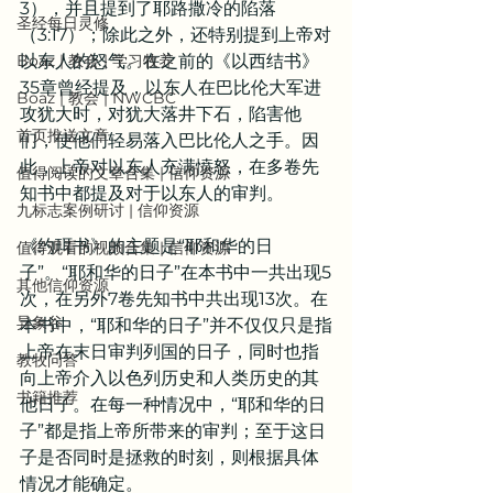
3），并且提到了耶路撒冷的陷落
圣经每日灵修
（3:17）；除此之外，还特别提到上帝对
Boaz | 教会 | 学习牧养
以东人的怒气。在之前的《以西结书》
35章曾经提及，以东人在巴比伦大军进
Boaz | 教会 | NWCBC
攻犹大时，对犹大落井下石，陷害他
首页推送文章
们，使他们轻易落入巴比伦人之手。因
此，上帝对以东人充满愤怒，在多卷先
值得阅读的文章合集 | 信仰资源
知书中都提及对于以东人的审判。
九标志案例研讨 | 信仰资源
《约珥书》的主题是“耶和华的日
值得观看的视频合集 | 信仰资源
子”。“耶和华的日子”在本书中一共出现5
其他信仰资源
次，在另外7卷先知书中共出现13次。在
异象谷
本书中，“耶和华的日子”并不仅仅只是指
上帝在末日审判列国的日子，同时也指
教牧问答
向上帝介入以色列历史和人类历史的其
书籍推荐
他日子。在每一种情况中，“耶和华的日
子”都是指上帝所带来的审判；至于这日
子是否同时是拯救的时刻，则根据具体
情况才能确定。