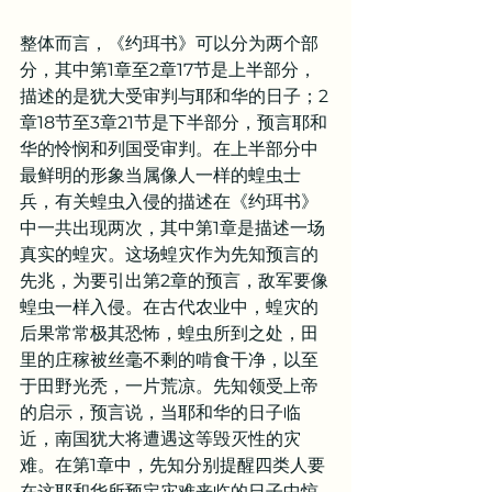
整体而言，《约珥书》可以分为两个部
分，其中第1章至2章17节是上半部分，
描述的是犹大受审判与耶和华的日子；2
章18节至3章21节是下半部分，预言耶和
华的怜悯和列国受审判。在上半部分中
最鲜明的形象当属像人一样的蝗虫士
兵，有关蝗虫入侵的描述在《约珥书》
中一共出现两次，其中第1章是描述一场
真实的蝗灾。这场蝗灾作为先知预言的
先兆，为要引出第2章的预言，敌军要像
蝗虫一样入侵。在古代农业中，蝗灾的
后果常常极其恐怖，蝗虫所到之处，田
里的庄稼被丝毫不剩的啃食干净，以至
于田野光秃，一片荒凉。先知领受上帝
的启示，预言说，当耶和华的日子临
近，南国犹大将遭遇这等毁灭性的灾
难。在第1章中，先知分别提醒四类人要
在这耶和华所预定灾难来临的日子中惊