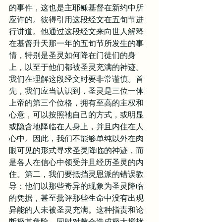
的事件，这也是主耶稣基督在新约中所
应许的。彼得引用这段经文在五旬节进
行讲道。他通过这段经文来向世人解释
在基督升天那一年的五旬节所发生的事
情，特别是圣灵如何降在门徒们的身
上，以至于他们都被圣灵充满的神迹。
我们在理解这段经文时要非常谨慎。首
先，我们应当认识到，圣灵是三位一体
上帝的第三个位格，拥有至高的主权和
心意，可以按照祂自己的方式，或明显
或隐含地降临在人身上，并且内住在人
心中。因此，我们不能够单纯以外在肉
眼可见的形式寻求圣灵降临的神迹，而
是各人在信心中领受并且经历圣灵的内
住。第二，我们要抵挡灵恩派的错误教
导：他们以那些奇异的现象为圣灵降临
的凭据，甚至批评那些生命中没有出现
异能的人未被圣灵充满。这种指责和论
断极其危险，同时对教会造成极大搅扰