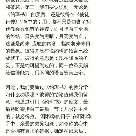
和破坏。第三，我们要认识到，无论是
《约珥书》 的预言，还是彼得在《使徒
行传》2章中的引用，都不只是包含了初
代教会五旬节的神迹，而且指向了全地
的终结。日头变为黑暗，月亮变为血，
这些是尚未  应验的内容，指向将来末日
的景象。彼得并没有说约珥的预言已经
成就了。彼得的意思是：现在降临的圣
灵，正是约珥提到过的；同一位圣灵赐
给信徒能力，用不同的语言赞美上帝。
因此，我们要通过《约珥书》的教导学
习什么功课呢？彼得的结论值得我们留
意。他通过引用《约珥书》的经文，最
后将盼望指向了最后一节：凡求告主名
的，就必得救。“耶和华的日子”在耶和华
手中，亲爱的弟兄姐妹，如今你的心中
是否拥有真正的确据，确定在那末后，