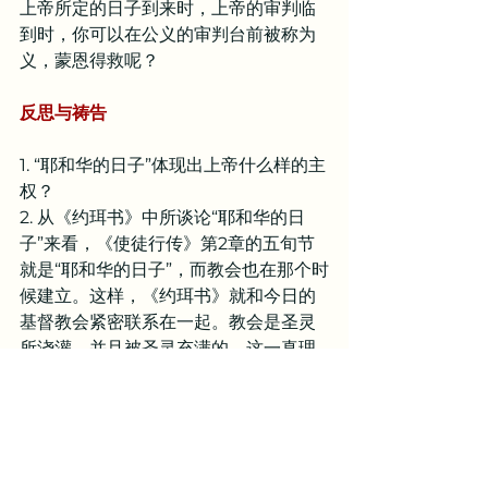
上帝所定的日子到来时，上帝的审判临
到时，你可以在公义的审判台前被称为
义，蒙恩得救呢？
反思与祷告
1. “耶和华的日子”体现出上帝什么样的主
权？
2. 从《约珥书》中所谈论“耶和华的日
子”来看，《使徒行传》第2章的五旬节
就是“耶和华的日子”，而教会也在那个时
候建立。这样，《约珥书》就和今日的
基督教会紧密联系在一起。教会是圣灵
所浇灌，并且被圣灵充满的。这一真理
能够如何帮助我们认识教会的本质：是
在教会中追求那些灵异神迹吗？还是在
教会中存谦卑敬畏的心敬拜上帝？为什
么我们不应该提倡前者？而，我们又是
否真正存敬畏的心来委身教会？