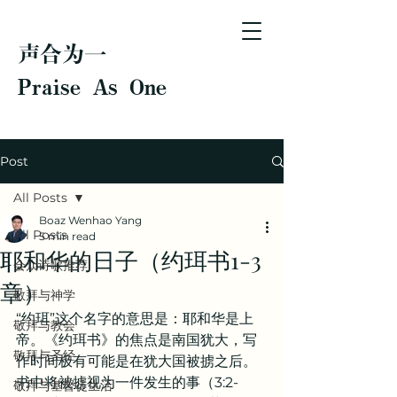
声合为一
Praise As One
Post
All Posts
Boaz Wenhao Yang
All Posts
5 min read
耶和华的日子（约珥书1-3
会众诗歌推荐
章）
敬拜与神学
“约珥”这个名字的意思是：耶和华是上
敬拜与教会
帝。《约珥书》的焦点是南国犹大，写
敬拜与圣经
作时间极有可能是在犹大国被掳之后。
书中将被掳视为一件发生的事（3:2-
敬拜与基督徒生活