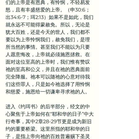
们的上帝是有恩典，有怜悯，不轻易发
怒，且有丰盛慈爱的上帝。（申30:6；
出34:6-7；珥2:13）如果不是如此，我们
就永远不可能得蒙赦免。所以，无论是
犹大百姓，还是今天的世人，我们都不
要以为上帝怜悯我们，赦免我们，是理
所当然的事情。甚至我们不能以为只要
人愿意悔改，上帝就必须施恩拯救。在
面对这位至高的上帝时，我们惟有赞叹
祂的至高和公义，并且在祂的恩典面前
完全降服。祂本可以随祂的心意对待我
们这些罪人，只是如今祂选择了用怜悯
和慈爱，施恩给一切谦卑寻求祂的人。
进入《约珥书》的后半部分，经文的中
心聚焦于上帝如何在“耶和华的日子”中大
行奇事，其中2章28-29节更是成为新旧
约的重要桥梁。这里所指的耶和华的日
子，是指上帝向祂的百姓普遍赐下圣灵