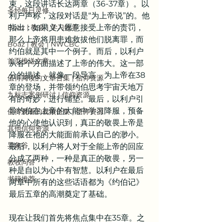
束，这段讲话长达两章（36-37章）。以
圣经每日灵修
利户声称，这段对话是“为上帝说”的。他
Boaz | 教会 | 学习牧养
指出：如果义人愿意接受上帝的责罚，
那么上帝将用患难救拔他们脱离罪，而
Boaz | 教会 | NWCBC
约伯就是其中一个例子。而后，以利户
首页推送文章
从各个方面描述了上帝的伟大。这一部
分的描述，就像一段导言，为上帝在38
值得阅读的文章合集 | 信仰资源
章的登场，并带领约伯思考宇宙天地万
九标志案例研讨 | 信仰资源
有的奇妙，进行铺垫。最后，以利户引
导约伯在上帝的大能中学习降服，预备
值得观看的视频合集 | 信仰资源
他的心使他认识到，真正的敬畏上帝是
其他信仰资源
降服在祂的大能面前承认自己的渺小。
异象谷
最后，以利户将人对于全能上帝的回应
分成了两种，一种是真正的敬畏，另一
教牧问答
种是自以为心中有智慧。以利户在最后
书籍推荐
两章中所有的这些话语都为《约伯记》
最后五章的高潮奠定了基础。
现在让我们首先将焦点集中在35章。之