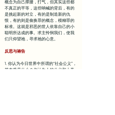
概念为自己撑腰，打气，但其实这些都
不真正的平等，这些呐喊的背后，有的
是挑起新的对立，有的是制造新的仇
恨，有的则是偷换罪的概念，模糊罪的
标准。这就是邪恶的世人依靠自己的小
聪明所达成的事。求主怜悯我们，使我
们只仰望祂，寻求祂的心意。
反思与祷告
1. 你认为今日世界中所谓的“社会公义”，
其本质是什么？你认为人的公义和上帝
的公义之间，会有那些显著的不同呢？
2. 你认为教会应该如何回应这个在诸多
道德和伦理观念上都扭曲的世界呢？
亲爱的天父，祈求你保守我的心，使我
常在你的旨意中。主啊，我是在罪孽里
生的，这意味着我从小所接受的一切教