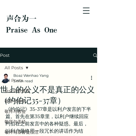
声合为一
Praise As One
Post
All Posts
Boaz Wenhao Yang
All Posts
5 min read
世上的公义不是真正的公义
会众诗歌推荐
（约伯记35-37章）
敬拜与神学
《约伯记》35-37章是以利户发言的下半
敬拜与教会
篇。首先在第35章里，以利户继续回应
敬拜与圣经
约伯在之前发言中的各种疑惑。最后，
以利户最终用一段冗长的讲话作为结
敬拜与基督徒生活