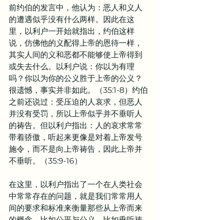
前约伯的发言中，他认为：恶人和义人
的遭遇似乎没有什么两样。因此在这
里，以利户一开始就指出，约伯这样
说，仿佛他的义配得上帝的恩待一样，
其实人间的义和恶都不能够使上帝得到
或失去什么。以利户说：你以为有理
吗？你以为你的公义胜于上帝的公义？
很遗憾，事实并非如此。（35:1-8）约伯
之前还说过：受压迫的人哀求，但恶人
并没有受罚，所以上帝似乎并不垂听人
的祷告。但以利户指出：人的哀求常常
带着骄傲，听起来更像是对着上帝发号
施令，而不是向上帝祷告，因此上帝并
不垂听。（35:9-16）
在这里，以利户指出了一个在人类社会
中常常存在的问题，就是我们常常用人
间的要求和标准来衡量那些从上帝而来
的概念，比如公平与公义，比如垂听祷