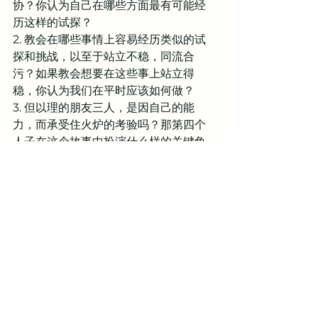
协？你认为自己在哪些方面最有可能经
历这样的试探？
2. 教会在哪些事情上容易经历类似的试
探和挑战，以至于站立不稳，同流合
污？如果教会想要在这些事上站立得
稳，你认为我们在平时应该如何做？
3. 但以理的朋友三人，是因自己的能
力，而承受住火炉的考验吗？那第四个
人子在这个故事中扮演什么样的关键角
色？我们需要认识到，如果没有这第四
个人子，但以理的朋友三人就必灭亡。
亲爱的天父，求你坚立我们，使我们在
一切逼迫面前能够站立。主啊，我们深
知，不是我们自己能够站立，而是你赐
下你的独生爱子耶稣基督，为我们承受
了世界最强烈的逼迫，以至于我们可以
依靠耶稣基督的十字架而站立。天父，
求你保守我们这一生，不将我们所担不