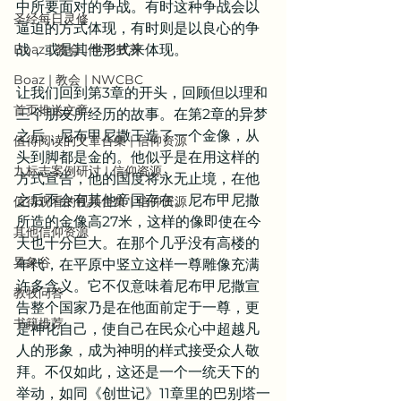
中所要面对的争战。有时这种争战会以
圣经每日灵修
逼迫的方式体现，有时则是以良心的争
Boaz | 教会 | 学习牧养
战，或是其他形式来体现。
Boaz | 教会 | NWCBC
让我们回到第3章的开头，回顾但以理和
首页推送文章
三个朋友所经历的故事。在第2章的异梦
之后，尼布甲尼撒王造了一个金像，从
值得阅读的文章合集 | 信仰资源
头到脚都是金的。他似乎是在用这样的
九标志案例研讨 | 信仰资源
方式宣告，他的国度将永无止境，在他
之后不会有其他帝国存在。尼布甲尼撒
值得观看的视频合集 | 信仰资源
所造的金像高27米，这样的像即使在今
其他信仰资源
天也十分巨大。在那个几乎没有高楼的
异象谷
年代，在平原中竖立这样一尊雕像充满
许多含义。它不仅意味着尼布甲尼撒宣
教牧问答
告整个国家乃是在他面前定于一尊，更
书籍推荐
是神化自己，使自己在民众心中超越凡
人的形象，成为神明的样式接受众人敬
拜。不仅如此，这还是一个一统天下的
举动，如同《创世记》11章里的巴别塔一