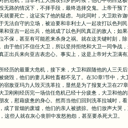
对的危机，当非利士人围攻扫罗的时候，他心中明白这极
投无路的情况下，不择手段，最终选择交鬼。上帝干预了
教牧问答
书籍推荐
天就要死亡，这证实了他的疑虑。与此同时，大卫欺诈迦
于无法自守的立场，被迫要和非利士人一起攻打以色列民
果和亚吉一起出兵，他就成了以色列民真正的敌人；如果
位不保，甚至有可能惹来杀身之祸。就在这关键时刻，除
。由于他们不信任大卫，所以坚持拒绝和大卫一同争战，
真正出兵来向亚吉表忠心。事实上，这是上帝对大卫满有
所经历的最重大危机，接下来，大卫和跟随他的人三天后
被烧毁，他们的妻儿和牲畜都不见了。在30章1节中，大
的宿敌亚玛力人毁灭洗革拉，显然是为了报复大卫在27
大卫刚刚经历完一场信任危机已经十分疲惫，大卫和他的
朋友，慰藉疲惫的身心。然而当他们回到洗革拉城时，看
，成了冒烟的废墟，他们的亲人被掳掠。他们放声大哭，
下来，这些人就在灰心丧胆中发怒抱怨，甚至要杀死大卫。