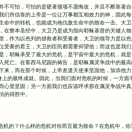
并不可怕，可怕的是硬著颈项不愿悔改，并且不断靠著自
我们所信靠的上帝是一位让万事都互相效力的神，因此每
生命中的转机，也能成为祂仇敌生命中的致命一击。大卫
，在整本圣经中，大卫乃是成为指向耶稣基督的关键人物
质，作为以色列的拯救者和受膏者，大卫的领导力是以色
位受膏的君王，大卫的臣民都需要仰望他；而这也是我们
是，耶稣承受了最大的危机，是宇宙中最大的危机，就是
入死亡。在客西马尼园的祷告，是耶稣属灵争战中的最高
下来，而在那个时候，上帝差遣天使来坚固他，加添他力
身上的最终成就。因此，当我们面对危机的时候，一方面
而心里坚固；另一方面我们也应该呼求那在属灵争战中真
恒的得胜中。
处理危机的？什么样的危机对你而言最为致命？在危机中，