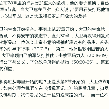
之前28章里的扫罗更加重大的危机，他的妻子被掳，自
0章6节说，当大卫危在旦夕，众人说，“要用石头打死他”
，心里坚固。这是大卫和扫罗之间极大的差异。
卫的生命开始振奋。事实上从27章开始，大卫的生命就
西藏，不得安宁的状态中。直到30章，大卫再次得到复
次彰显出一位体会上帝心意的领袖所应该有的品质。首先
华的引导下行事（30:7-8）。第二，他体贴软弱困苦的
第三，大卫率领自己的军队打胜仗，击败亚玛力人（30:16-1
公平与公义，平分战争所得的掳物（30:20-25）。第
的利益。
和得胜从哪里开始的呢？正是从第6节开始的，大卫依靠
，如何处理危机呢？在《撒母耳记上》的最后几章，扫罗
关键时刻，我们看见的是一位穷途末路的扫罗，而一位不