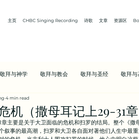
主页
CHBC Singing Recording
诗歌
文章
资源区
Bo
敬拜与神学
敬拜与教会
敬拜与圣经
敬拜与
ng
4 min read
 教会 | 学习牧养
Boaz | 教会 | NWCBC
首页推送
危机（撒母耳记上29-31
-31章主要是关于大卫面临的危机和扫罗的结局。整个《撒
资源
九标志案例研讨 | 信仰资源
值得观看的视频合
个叙事的最高潮，扫罗和大卫各自面对著他们人生中最重