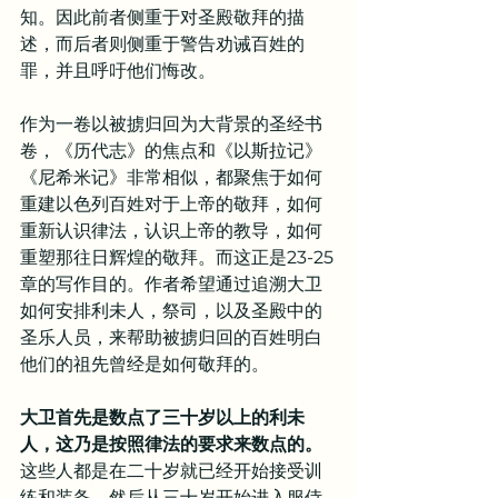
知。因此前者侧重于对圣殿敬拜的描
述，而后者则侧重于警告劝诫百姓的
罪，并且呼吁他们悔改。
作为一卷以被掳归回为大背景的圣经书
卷，《历代志》的焦点和《以斯拉记》
《尼希米记》非常相似，都聚焦于如何
重建以色列百姓对于上帝的敬拜，如何
重新认识律法，认识上帝的教导，如何
重塑那往日辉煌的敬拜。而这正是23-25
章的写作目的。作者希望通过追溯大卫
如何安排利未人，祭司，以及圣殿中的
圣乐人员，来帮助被掳归回的百姓明白
他们的祖先曾经是如何敬拜的。
大卫首先是数点了三十岁以上的利未
人，这乃是按照律法的要求来数点的。
这些人都是在二十岁就已经开始接受训
练和装备，然后从三十岁开始进入服侍