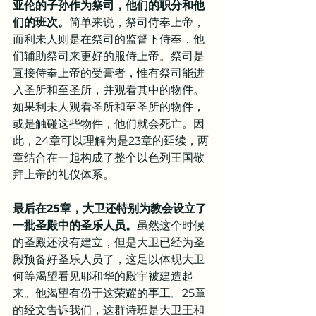
亚伦的子孙作为祭司，他们的职分和他
们的班次。
简单来说，祭司侍奉上帝，
而利未人则是在祭司的监督下侍奉，他
们辅助祭司来更好的服侍上帝。祭司是
直接侍奉上帝的受膏者，惟有祭司能进
入圣所和至圣所，并观看其中的物件。
如果利未人观看圣所和至圣所的物件，
或是触碰这些物件，他们就会死亡。因
此，24章可以理解为是23章的延续，两
章结合在一起构成了整个以色列王国敬
拜上帝的礼仪体系。
最后在25章，大卫还特别为教会设立了
一批圣殿中的圣乐人员。
虽然这个时候
的圣殿还没有建立，但是大卫已经为圣
殿预备好圣乐人员了，这足以体现大卫
何等渴望看见耶和华的殿宇被建造起
来。他渴望有份于这荣耀的事工。25章
的经文告诉我们，这群诗班是大卫王和