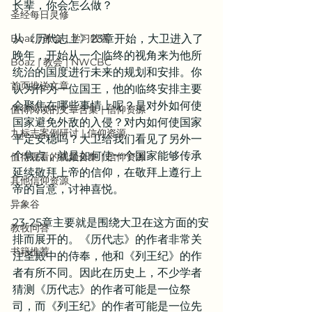
长辈，你会怎么做？
圣经每日灵修
Boaz | 教会 | 学习牧养
从《历代志上》23章开始，大卫进入了
晚年，开始从一个临终的视角来为他所
Boaz | 教会 | NWCBC
统治的国度进行未来的规划和安排。你
首页推送文章
认为作为一位国王，他的临终安排主要
会聚焦在哪些事情上呢？是对外如何使
值得阅读的文章合集 | 信仰资源
国家避免外敌的入侵？对内如何使国家
九标志案例研讨 | 信仰资源
平定安稳吗？大卫给我们看见了另外一
个焦点，就是如何使一个国家能够传承
值得观看的视频合集 | 信仰资源
延续敬拜上帝的信仰，在敬拜上遵行上
其他信仰资源
帝的旨意，讨神喜悦。
异象谷
23-25章主要就是围绕大卫在这方面的安
教牧问答
排而展开的。《历代志》的作者非常关
书籍推荐
注圣殿中的侍奉，他和《列王纪》的作
者有所不同。因此在历史上，不少学者
猜测《历代志》的作者可能是一位祭
司，而《列王纪》的作者可能是一位先