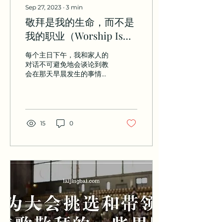
Sep 27, 2023
∙
3
min
敬拜是我的生命，而不是
我的职业（Worship Is
My Life, Not My Role）
每个主日下午，我和家人的
对话不可避免地会谈论到教
会在那天早晨发生的事情。
我们或许会谈论到讲道的一
些要点、代祷事项、我们遇
见的福音朋友、主日学里儿
童们不寻常的故事，以及我
们一定会讨论到的话
15
0
题，“敬拜”。 编曲好吗？诗
歌挑得如何？诗歌前后编排
得好吗？翻译如何？有哪些
尴尬的瞬间吗...