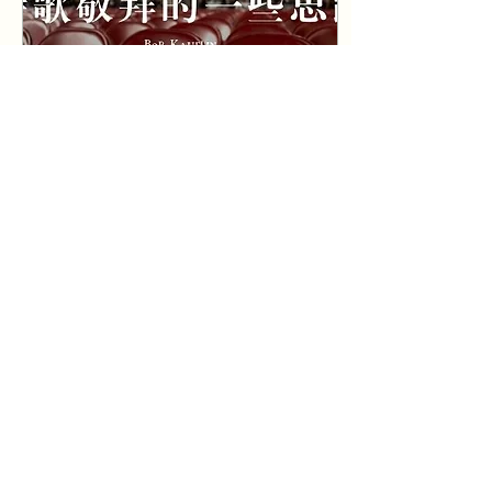
Sep 19, 2023
∙
4
min
为大会挑选和带领诗歌敬
拜的一些思路(Thoughts
on Choosing and
作者（Author）/ Bob
Leading Songs at
Kauflin 我最近有幸在牧者
大会上带领一系列的诗歌敬
Conferences)
拜。牧者大会是由约翰麦克
阿瑟（John MacArthur）
和恩典社区教会（Grace
Community Church）主
办的。这一会议在过去几十
46
0
年中旨在装备和服侍牧
师。...
声合为一