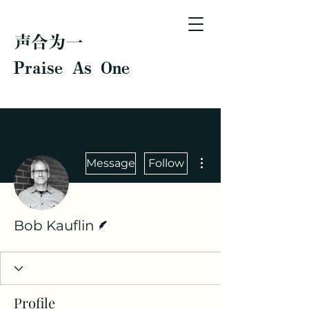
声合为一
Praise As One
More actions
Message
Follow
Writer
Bob Kauflin
Profile