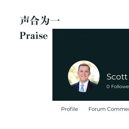
声合为一
Praise As One
Scott
0
Followe
Profile
Forum Comme