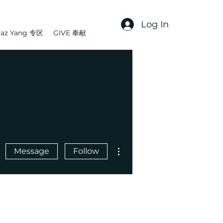
Log In
az Yang 专区
GIVE 奉献
More actions
Message
Follow