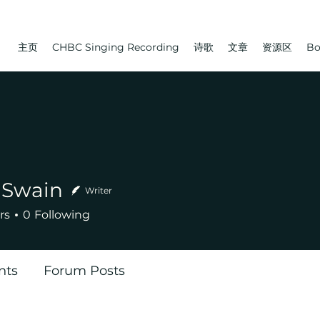
主页
CHBC Singing Recording
诗歌
文章
资源区
Bo
 Swain
Writer
rs
0
Following
nts
Forum Posts