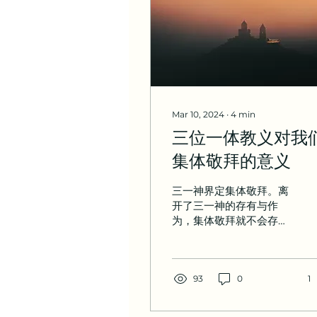
Mar 10, 2024
∙
4
min
三位一体教义对我
集体敬拜的意义
三一神界定集体敬拜。离
开了三一神的存有与作
为，集体敬拜就不会存
在。相应地，因着三一神
的所是和所为，教会向祂
献上敬拜，为要赞美这位
三位一体的神。虽然整本
93
0
1
圣经都证实了上述观点，
但《启示录》4-5 章却以