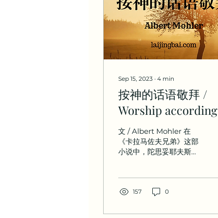
Sep 15, 2023
∙
4
min
按神的话语敬拜 /
Worship according
to the Word
文 / Albert Mohler 在
《卡拉马佐夫兄弟》这部
小说中，陀思妥耶夫斯基
的“宗教大法官”提供了这
个洞见，让我们看见堕落
人性的真实面貌：“只要人
还保持自由，他就会没完
157
0
没了地追求虚无，也十分
痛苦地想要找到崇拜的对