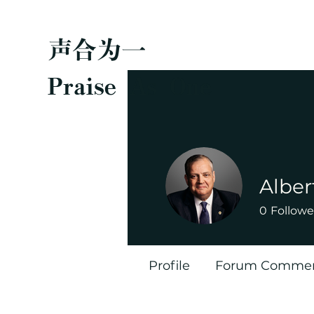
声合为一
Praise As One
Alber
0
Followe
Profile
Forum Comme