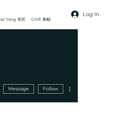
Log In
az Yang 专区
GIVE 奉献
More actions
Message
Follow