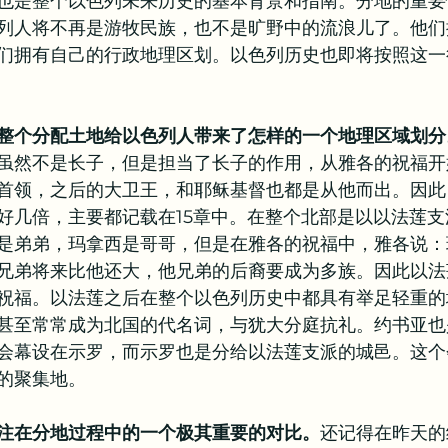
也是整个以色列未来历史的基本背景和指南。分地的重要
列人将不再是游牧民族，也不是旷野中的流浪儿了。他们
教牧问答
书籍推荐
们拥有自己的行政地理区划。以色列历史也即将按照这一
整个分配土地给以色列人带来了怎样的一个地理区域划分
虽然不是长子，但是担当了长子的作用，从雅各的祝福开
首领，之后的大卫王，和耶稣基督也都是从他而出。因此
好几倍，主要都记载在15章中。在整个北部是以以法莲
是弟弟，玛拿西是哥哥，但是在雅各的祝福中，雅各说：
兄弟将来比他还大，他兄弟的后裔要成为多族。因此以法
祝福。以法莲之后在整个以色列历史中都具有举足轻重的
甚至常常成为北国的代名词，与犹大分庭抗礼。约书亚也
会幕设在示罗，而示罗也是分给以法莲支派的城邑。这个
的聚集地。
注在分地过程中的一个极其重要的对比。
还记得在昨天的