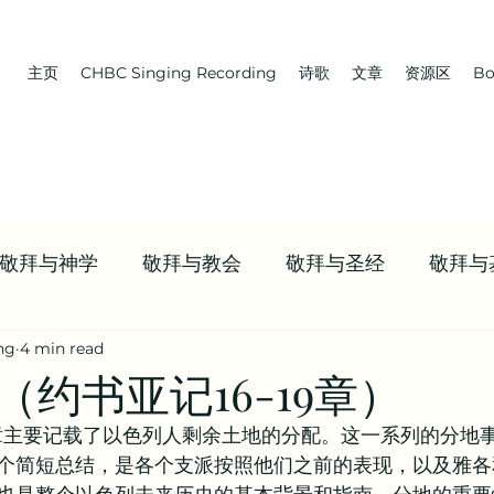
主页
CHBC Singing Recording
诗歌
文章
资源区
Bo
敬拜与神学
敬拜与教会
敬拜与圣经
敬拜与
ng
4 min read
 教会 | 学习牧养
Boaz | 教会 | NWCBC
首页推送
约书亚记16-19章）
19章主要记载了以色列人剩余土地的分配。这一系列的分地
资源
九标志案例研讨 | 信仰资源
值得观看的视频合
个简短总结，是各个支派按照他们之前的表现，以及雅各