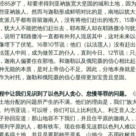
经85岁了，却要求得到亚衲族宽大坚固的城和土地，因
些亚衲族人。然而与迦勒形成鲜明对比的是，南地以犹大
支派几乎都有容留迦南人，没有将他们赶出的地方。15章
，犹大人不能把他们赶出去，耶布斯人却在耶路撒冷与犹
，说明了耶路撒冷一直都有外邦人混居其中，这对未来以
像埋下了伏笔。16章10节说：他们（以法莲人）没有赶
法莲人中间，成为做苦工的仆人，直到今日。12节说：
，迦南人偏要住在那地。和迦勒以及俄陀聂的信心相比起
种无能的本质，是对上帝信心不足。因此，分地本身就是
作为衬托，迦勒和俄陀聂的信心显得更加宝贵且坚固。
程中让我们见识到了以色列人贪心、怠慢等罪的问题。
《
土地分配的问题所产生的不满。他们的理由是，我们“族大
。约书亚说，可以呀，你们可以上比利洗人、利乏音人之
子孙回应道：那山地容不下我们，并且住平原的迦南人，
斯列平原的人，都有铁车。现在你看见这群以色列人难以
要多得土地，并且是要那种平原多，山地少，不用砍树并