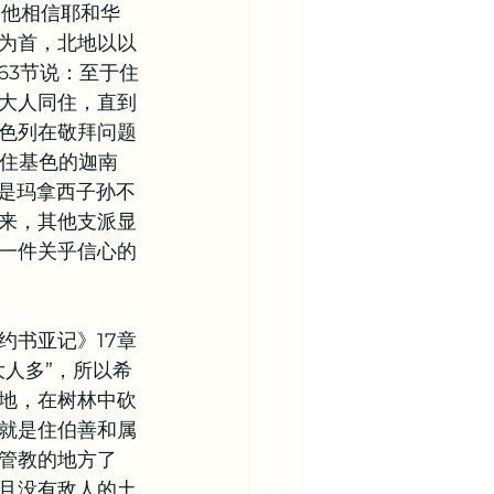
为他相信耶和华
为首，北地以以
63节说：至于住
大人同住，直到
色列在敬拜问题
出住基色的迦南
只是玛拿西子孙不
来，其他支派显
一件关乎信心的
约书亚记》17章
人多”，所以希
地，在树林中砍
就是住伯善和属
管教的地方了
且没有敌人的土