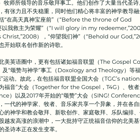
flin）牧师所领导的音乐敬拜事工。他们创作了大量当代圣
，有张力且不失稳重，同时他们精心将丰富的神学教导融
天真神宝座前”（“Before the throne of God 
要以我救主为荣耀”（“I will glory in my redeemer,”
 is Christ,”2008），“仰望我们神”（“Behold our God
也开始联名创作新的诗歌。
英语圈中，更有包括诸如福音联盟（The Gospel Coal
及“颂赞与神学”事工（Doxology and Theology
运动。故此，在包括福音联盟全国大会（TGC’s nationa
同为福音”大会（Together for the Gospel，T4G）、牧
ference）以及2017年开始的“颂赞”大会（SING! Confer
，一代的神学家、牧者、音乐家共享一个异象，并在各自
心的神学和教会敬拜、新歌创作、家庭敬拜、乐队编排、
股越发高涨的浪潮中，一大批持守正统福音信仰的北美基
的圣诗本正在发生变革。