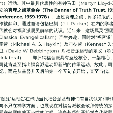
ent）运动。其中最具代表性的有钟马田（Martyn Lloyd-Jo
成立的
真理之旗基金会（The Banner of Truth Trust, 1
ference, 1959-1978）
。通过真理之旗，许多绝版的
被翻印。通过邀请包括巴刻（J. I. Packer）在内的
代教会对福音派属灵前辈的认识。近年来，这场属灵“溯源
ssical Evangelicalism）产生兴趣。同时对“福
ichael A. G. Haykin）及司徒肯（Kenneth J. 
David W. Bebbington）对福音派运动的定义（称
 quadrilateral）——即归纳福音派具有圣经核心、十架
司徒肯甚至指出福音派运动即新约的传承运动。故此，司
世纪，而是从基督升天后的第一个五旬节开始，直至当代。
“溯源”运动旨在帮助当代福音派基督徒们有自我认知和归
向不只在神学方面，也展现在对福音派教会敬拜传统的探
器在敬拜中的正当性的时候，许多基督徒开始对当代敬拜