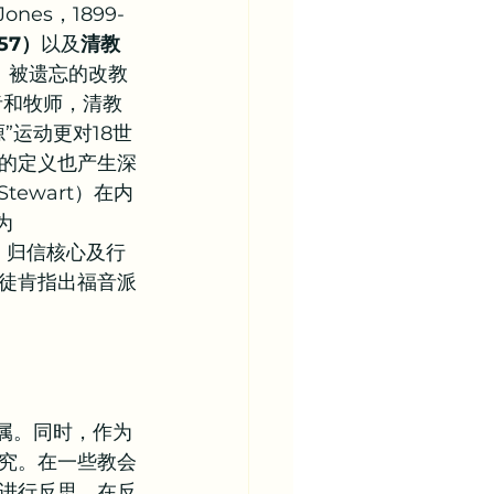
nes，1899-
957）
以及
清教
、被遗忘的改教
学者和牧师，清教
”运动更对18世
音派”的定义也产生深
Stewart）在内
为
核心、归信核心及行
徒肯指出福音派
属。同时，作为
究。在一些教会
进行反思。在反