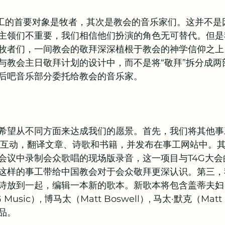
事工的首要对象是牧者，其次是教会的音乐家们。这并不是
主领们不重要，我们相信他们扮演的角色无可替代。但是
牧者们，一间教会的敬拜深深植根于教会的神学信仰之上
与教会主日敬拜计划的设计中，而不是将“敬拜”拆分成两
后吧音乐部分委托给教会的音乐家。
希望从不同方面来达成我们的愿景。首先，我们将其他事
s）一起互动，翻译文章、诗歌和书籍，并发布在事工网站中。
会议中录制会众歌唱的现场版录音，这一项目与T4G大会
这样的事工带给中国教会对于会众敬拜更深认识。第三，
放到一起，编辑一本新的歌本。新歌本将包含盖蒂夫妇（Ge
sic）, 博马太（Matt Boswell）, 马太·默克（Matt
品。