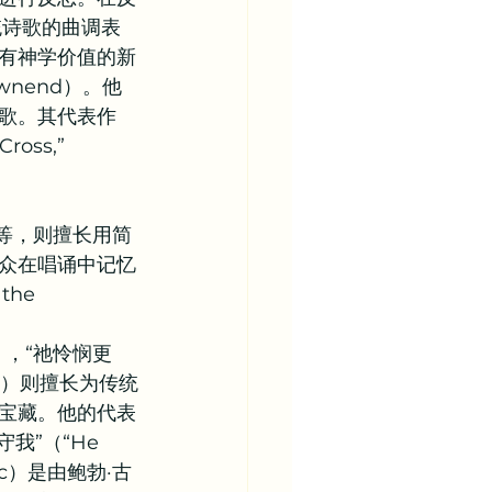
统诗歌的曲调表
有神学价值的新
Townend）。他
歌。其代表作
oss,” 
a）等，则擅长用简
众在唱诵中记忆
he 
015），“祂怜悯更
rker）则擅长为传统
宝藏。他的代表
保守我”（“He 
usic）是由鲍勃·古