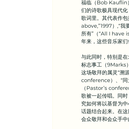
福临（Bob Kau
们的诗歌极具现代化
歌词里。其代表作包括“在高
above,”1997）,“我
所有”（“All I have
年来，这些音乐家们
与此同时，特别是在北美
标志事工（9Marks）
这场敬拜的属灵“溯源”
conference）、“
（Pastor’s con
歌被一起传唱。同时
究如何将以基督为中
话题结合起来。在这
会众敬拜和会众手中