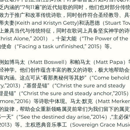
乏内涵的“7句11遍”的近代短歌的同时，他们也对部分传
致力于推广和改革传统诗歌，同时创作符合圣经教导、具
Keith and Kristyn Getty)和汤恩德（Stuart 
上兼具当代与传统特征，同时在歌词上具备坚实神学的诗
st Alone,” 2001），十架大能（“The Power of the Cr
“Facing a task unfinished,” 2015）等。
博马太（Matt Boswell）和帕马太（Matt Pap
经神学。他们创作蕴含丰富的教义的诗歌，极大地帮助会
涵。这点可从“看那奥秘何等其妙”（“Come behold t
y,”2013）,“基督是锚”（“Christ the sure and steady 
基督是锚”（“Christ the sure and steady anchor,”2
 is more,”2016）等诗歌中体现。马太·默克（Matt Me
的旋律，帮助会众重新领略属灵前辈们为我们留下的属灵
“See the destined day arise,”2014）,“主必
ast,”2013）等。主权恩典音乐事工（Sovereign Grace M