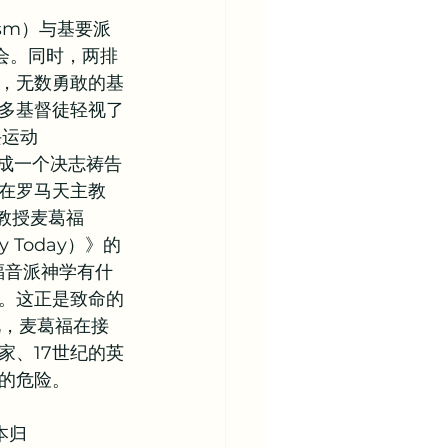
ism）与基要派
教会。同时，两排
，无数勇敢的基
多基督徒轻视了
兴运动
简化成一个决志祷告
）在罗马天主教
教授麦葛福
ty Today）》的
福音派神学有什
。这正是致命的
此，麦葛福在接
家、17世纪的英
的危险。
本归