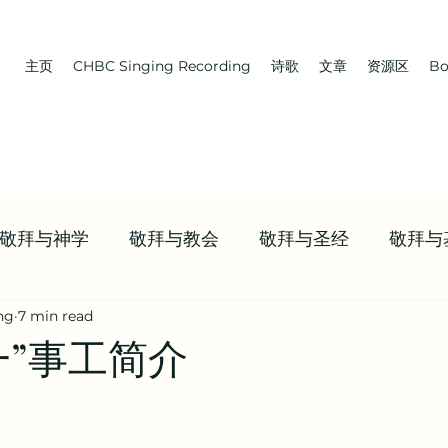
主页
CHBC Singing Recording
诗歌
文章
资源区
Bo
敬拜与神学
敬拜与教会
敬拜与圣经
敬拜与
ng
7 min read
 教会 | 学习牧养
Boaz | 教会 | NWCBC
首页推送
一”事工简介
资源
九标志案例研讨 | 信仰资源
值得观看的视频合