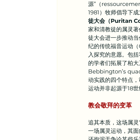
源”（ressourcem
1981）牧师倡导下
徒大会（Puritan Con
家和清教徒的属灵著作
徒大会进一步推动当
纪的传统福音运动（Cla
入探究的意愿。包括霍肯（M
的学者们拓展了柏大卫（
Bebbington’s
动实践的四个特点，
运动并非起源于18
教会敬拜的变革
追其本质，这场属灵
一场属灵运动，其面
还拘泥于争论某些乐