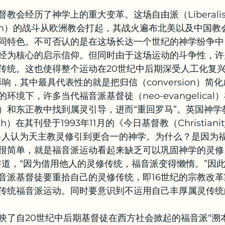
督教会经历了神学上的重大变革。这场自由派（Liberal
教牧问答
书籍推荐
alism）的战斗从欧洲教会打起，其战火遍布北美以及中国
同特色。不可否认的是在这场长达一个世纪的神学纷争中
经为核心的启示信仰。但同时由于这场运动的斗争性，许
传统。这也使得整个运动在20世纪中后期深受人工化复
）的影响，其中最具代表性的就是把归信（conversion）
环境下，许多当代福音派基督徒（neo-evangelical
）和东正教中找到属灵引导，进而“重回罗马”。英国神学
Grath）在其刊登于1993年11月的《今日基督教（Christiani
多人认为天主教灵修引到更合一的神学。为什么？是因为
很简单，就是福音派运动看起来缺乏可以巩固神学的灵修
讲道，“因为借用他人的灵修传统，福音派变得懒惰。”因
音派基督徒要重拾自己的灵修传统，即16世纪的宗教改革
的传统福音派运动。同时要意识到不运用自己丰厚属灵传统
映了自20世纪中后期基督徒在西方社会掀起的福音派“溯