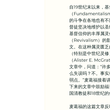
自19世纪末以来，基
其他信仰资源
异象谷
（Fundament
的斗争在各地也有不
督徒坚决地维护以圣
基督信仰的丰厚属灵
（Revivalism
文。在这种属灵匮乏的
（特别是中世纪灵修
（Alister E. Mc
文章中，问道：“许
么失误吗？不。事实
弱点。”麦葛福接着
下来的文章中鼓励福
国清教徒和18世纪
麦葛福的这篇文章反