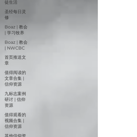
徒生活
圣经每日灵
修
Boaz | 教会
| 学习牧养
Boaz | 教会
| NWCBC
首页推送文
章
值得阅读的
文章合集 |
信仰资源
九标志案例
研讨 | 信仰
资源
值得观看的
视频合集 |
信仰资源
其他信仰资