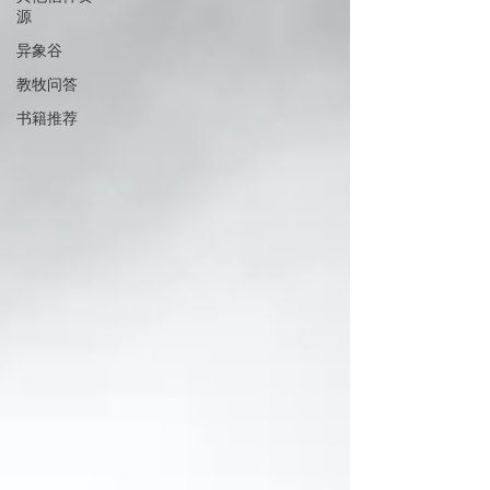
源
异象谷
教牧问答
书籍推荐