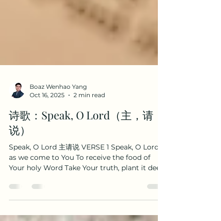
Boaz Wenhao Yang
Oct 16, 2025
2 min read
诗歌：Speak, O Lord（主，请
说）
Speak, O Lord 主请说 VERSE 1 Speak, O Lord,
as we come to You To receive the food of
Your holy Word Take Your truth, plant it deep