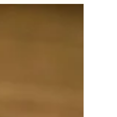
是否正哭泣忧愁， 孤单痛苦心落魄？ 有位救主，膀
臂全能， 能抚慰谷底歔（xu）啜。 God eternal, is
thy refuge, let Him still thy wild alarms;
Underneath thy deepest sorrow are the
everlasting arms. 永恒上帝，避难之所， 祂能平
息狂风暴， 在你忧伤痛苦之中， 主膀臂永恒可靠。
Verse 2 Other arms grow faint and weary,
these can never faint or fail; Others reach our
mounts of blessings, These our low