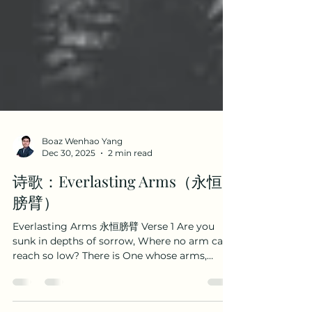
Boaz Wenhao Yang
Dec 30, 2025
2 min read
诗歌：Everlasting Arms（永恒
膀臂）
Everlasting Arms 永恒膀臂 Verse 1 Are you
sunk in depths of sorrow, Where no arm can
reach so low? There is One whose arms,
almighty, Reach beyond thy deepest woe: 你