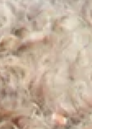
in us Shape and fashion us in Your likeness
That the light of Christ might be seen today
In our acts of love and our deeds of faith
Speak, O Lord, and fulfill in us All Your
purposes for Your glory 主请说，我们归向祢，
领受祢圣言，每日生命粮。 祢真理，深植我们心，
求塑造我们，成为祢样式。 使我们爱心、信心的生
活， 显基督之光，今日被看见。 祢训言，成就于我
们， 惟按祢心意，只为祢荣耀。 VERSE 2 Teach
us, Lord, full obedience Holy reverence, t